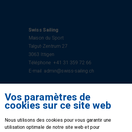
Swiss Sailing
Maison du Sport
Talgut-Zentrum 27
3063 Ittigen
Téléphone
+41 31 359 72 66
E-mail
admin@swiss-sailing.ch
Vos paramètres de
Swiss Sailing Team
cookies sur ce site web
Industriestrasse 51
6312 Steinhausen
Nous utilisons des cookies pour vous garantir une
E-mail
office@swiss-sailing-
utilisation optimale de notre site web et pour
team.ch