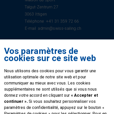
Maison du Sport
Talgut-Zentrum 27
3063 Ittigen
Téléphone
+41 31 359 72 66
E-mail
admin@swiss-sailing.ch
Vos paramètres de
Swiss Sailing Team
cookies sur ce site web
Industriestrasse 51
6312 Steinhausen
Nous utilisons des cookies pour vous garantir une
E-mail
office@swiss-sailing-
utilisation optimale de notre site web et pour
team.ch
communiquer au mieux avec vous. Les cookies
supplémentaires ne sont utilisés que si vous nous
donnez votre accord en cliquant sur
« Accepter et
continuer ».
Si vous souhaitez personnaliser vos
paramètres de confidentialité, appuyez sur le bouton «
FOLLOW US ON
Paramètres de cookies » pour les sélectionner. Pour en