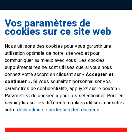
Vos paramètres de
Swiss Sailing Team
cookies sur ce site web
Industriestrasse 51
6312 Steinhausen
Nous utilisons des cookies pour vous garantir une
E-mail
office@swiss-sailing-
utilisation optimale de notre site web et pour
team.ch
communiquer au mieux avec vous. Les cookies
supplémentaires ne sont utilisés que si vous nous
donnez votre accord en cliquant sur
« Accepter et
continuer ».
Si vous souhaitez personnaliser vos
paramètres de confidentialité, appuyez sur le bouton «
FOLLOW US ON
Paramètres de cookies » pour les sélectionner. Pour en
savoir plus sur les différents cookies utilisés, consultez
Twitter
Facebook
Instagram
notre
déclaration de protection des données.