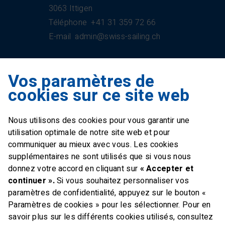
3063 Ittigen
Téléphone
+41 31 359 72 66
E-mail
admin@swiss-sailing.ch
Vos paramètres de
Swiss Sailing Team
cookies sur ce site web
Industriestrasse 51
6312 Steinhausen
Nous utilisons des cookies pour vous garantir une
E-mail
office@swiss-sailing-
utilisation optimale de notre site web et pour
team.ch
communiquer au mieux avec vous. Les cookies
supplémentaires ne sont utilisés que si vous nous
donnez votre accord en cliquant sur
« Accepter et
continuer ».
Si vous souhaitez personnaliser vos
paramètres de confidentialité, appuyez sur le bouton «
FOLLOW US ON
Paramètres de cookies » pour les sélectionner. Pour en
savoir plus sur les différents cookies utilisés, consultez
Twitter
Facebook
Instagram