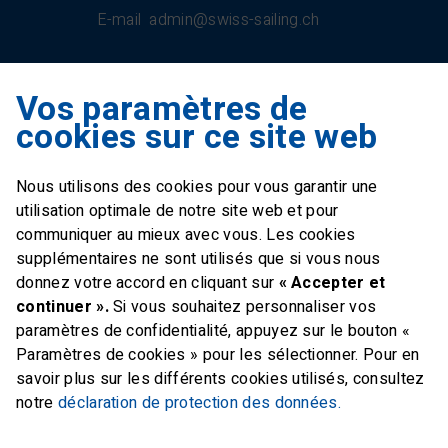
E-mail
admin@swiss-sailing.ch
Vos paramètres de
Swiss Sailing Team
cookies sur ce site web
Industriestrasse 51
6312 Steinhausen
Nous utilisons des cookies pour vous garantir une
E-mail
office@swiss-sailing-
utilisation optimale de notre site web et pour
team.ch
communiquer au mieux avec vous. Les cookies
supplémentaires ne sont utilisés que si vous nous
donnez votre accord en cliquant sur
« Accepter et
continuer ».
Si vous souhaitez personnaliser vos
paramètres de confidentialité, appuyez sur le bouton «
FOLLOW US ON
Paramètres de cookies » pour les sélectionner. Pour en
savoir plus sur les différents cookies utilisés, consultez
Twitter
Facebook
Instagram
notre
déclaration de protection des données.