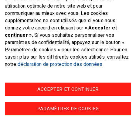
utilisation optimale de notre site web et pour
communiquer au mieux avec vous. Les cookies
supplémentaires ne sont utilisés que si vous nous
Swiss Sailing
donnez votre accord en cliquant sur
« Accepter et
Maison du Sport
continuer ».
Si vous souhaitez personnaliser vos
paramètres de confidentialité, appuyez sur le bouton «
Talgut-Zentrum 27
Paramètres de cookies » pour les sélectionner. Pour en
3063 Ittigen
savoir plus sur les différents cookies utilisés, consultez
Téléphone
+41 31 359 72 66
notre
déclaration de protection des données.
E-mail
admin@swiss-sailing.ch
ACCEPTER ET CONTINUER
Swiss Sailing Team
Industriestrasse 51
PARAMÈTRES DE COOKIES
6312 Steinhausen
E-mail
office@swiss-sailing-
team.ch