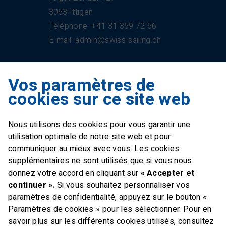
3063 Ittigen
Téléphone
+41 31 359 72 66
E-mail
admin@swiss-sailing.ch
Vos paramètres de
Swiss Sailing Team
cookies sur ce site web
Industriestrasse 51
6312 Steinhausen
Nous utilisons des cookies pour vous garantir une
E-mail
office@swiss-sailing-
utilisation optimale de notre site web et pour
team.ch
communiquer au mieux avec vous. Les cookies
supplémentaires ne sont utilisés que si vous nous
donnez votre accord en cliquant sur
« Accepter et
continuer ».
Si vous souhaitez personnaliser vos
paramètres de confidentialité, appuyez sur le bouton «
FOLLOW US ON
Paramètres de cookies » pour les sélectionner. Pour en
savoir plus sur les différents cookies utilisés, consultez