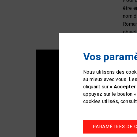
Pour q
être e
nom de
Romand
object
Vos paramè
Nous utilisons des cooki
au mieux avec vous. Les
cliquant sur
« Accepter 
appuyez sur le bouton « 
cookies utilisés, consul
PARAMÈTRES DE C