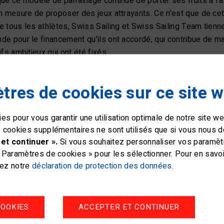
ue ce modèle de parrainage continue de porter ses fruits à l'
n mesure de proposer des jeux attrayants. Ce n'est que de ce
 tous les athlètes, Swiss Sailing et Swiss Sailing Team tienne
e pour le financement qu'ils ont accordé, qui contribue de mani
ifs ambitieux qui ont été fixés.
tres de cookies sur ce site 
es pour vous garantir une utilisation optimale de notre site 
 cookies supplémentaires ne sont utilisés que si vous nous 
et continuer ».
Si vous souhaitez personnaliser vos paramètre
Paramètres de cookies » pour les sélectionner. Pour en savoir
tez notre
déclaration de protection des données.
OOKIES
ACCEPTER ET CONTINUER