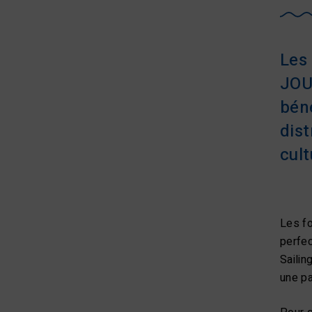
Les 
JOUE
bén
dist
cult
Les fo
perfec
Sailin
une pa