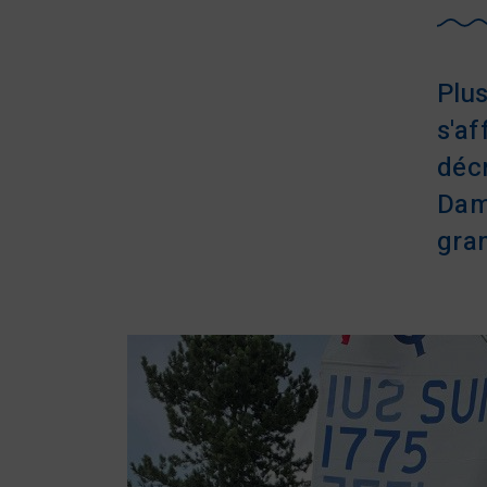
Plu
s'af
décr
Dami
gra