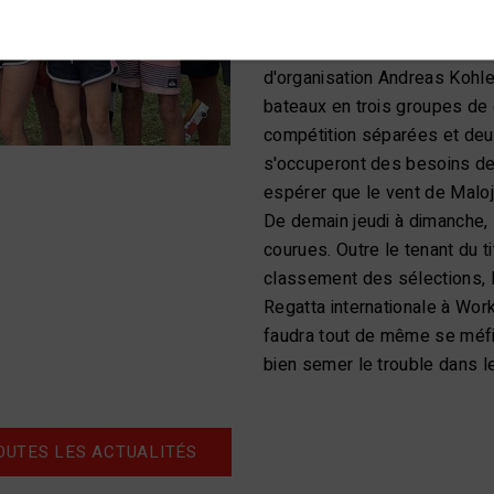
monde et le Championnat de 
fois. Malgré le grand nombre 
d'organisation Andreas Kohler
bateaux en trois groupes de 
compétition séparées et deu
s'occuperont des besoins des
espérer que le vent de Malo
De demain jeudi à dimanche,
courues. Outre le tenant du t
classement des sélections, L
Regatta internationale à Work
faudra tout de même se méfi
bien semer le trouble dans 
OUTES LES ACTUALITÉS