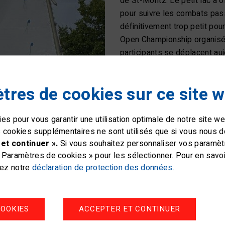
de St-Moritz. Le petit lac a 
pour suivre les combats passi
définitivement trop petit pou
Open Championship organisé d
participants se déplacent auj
Silvaplana, où plus de 100 a
l'étranger, les rejoindront. 
tres de cookies sur ce site 
navigatrices ukrainiennes dan
une expérience de la compét
Nombreux sont ceux qui se d
es pour vous garantir une utilisation optimale de notre site 
suisse en Optimist, après le
 cookies supplémentaires ne sont utilisés que si vous nous 
et continuer ».
Si vous souhaitez personnaliser vos paramètre
d'Europe et du monde. Le pr
Paramètres de cookies » pour les sélectionner. Pour en savoir
réponses, car certains batea
tez notre
déclaration de protection des données.
Le SCStM est prêt
Le Segelclub St. Moritz a l'
OOKIES
ACCEPTER ET CONTINUER
pour les Optimist en Engadine