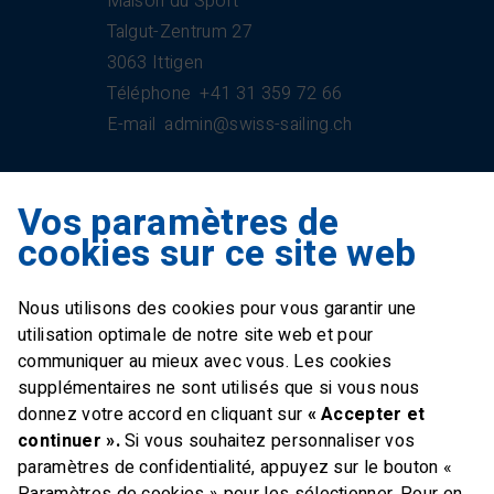
Maison du Sport
Talgut-Zentrum 27
3063 Ittigen
Téléphone
+41 31 359 72 66
E-mail
admin@swiss-sailing.ch
Vos paramètres de
Swiss Sailing Team
cookies sur ce site web
Industriestrasse 51
6312 Steinhausen
Nous utilisons des cookies pour vous garantir une
E-mail
office@swiss-sailing-
utilisation optimale de notre site web et pour
team.ch
communiquer au mieux avec vous. Les cookies
supplémentaires ne sont utilisés que si vous nous
donnez votre accord en cliquant sur
« Accepter et
continuer ».
Si vous souhaitez personnaliser vos
paramètres de confidentialité, appuyez sur le bouton «
FOLLOW US ON