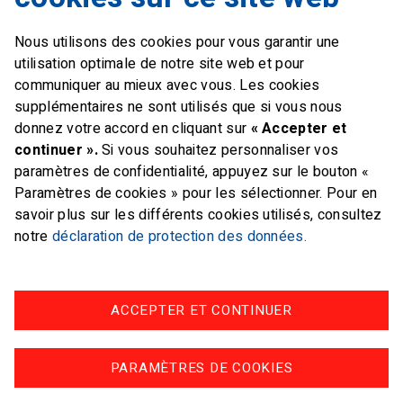
6312 Steinhausen
Nous utilisons des cookies pour vous garantir une
E-mail
office@swiss-sailing-
utilisation optimale de notre site web et pour
team.ch
communiquer au mieux avec vous. Les cookies
supplémentaires ne sont utilisés que si vous nous
donnez votre accord en cliquant sur
« Accepter et
continuer ».
Si vous souhaitez personnaliser vos
paramètres de confidentialité, appuyez sur le bouton «
FOLLOW US ON
Paramètres de cookies » pour les sélectionner. Pour en
savoir plus sur les différents cookies utilisés, consultez
Twitter
Facebook
Instagram
notre
déclaration de protection des données.
ACCEPTER ET CONTINUER
Impressum
Protection des données
PARAMÈTRES DE COOKIES
© swiss-sailing