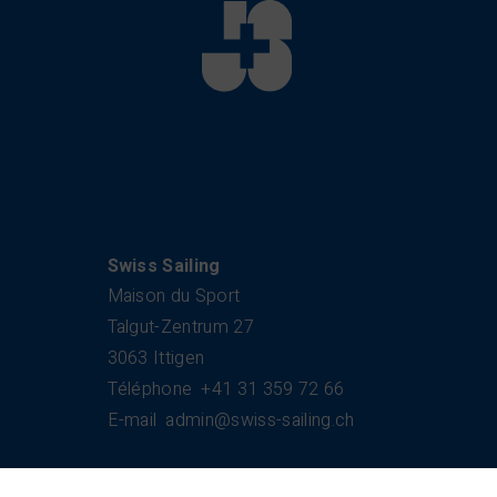
Swiss Sailing
Maison du Sport
Talgut-Zentrum 27
3063 Ittigen
Téléphone
+41 31 359 72 66
E-mail
admin@swiss-sailing.ch