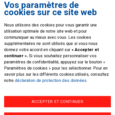
Vos paramètres de
Swiss Sailing Team
cookies sur ce site web
Industriestrasse 51
6312 Steinhausen
Nous utilisons des cookies pour vous garantir une
E-mail
office@swiss-sailing-
utilisation optimale de notre site web et pour
team.ch
communiquer au mieux avec vous. Les cookies
supplémentaires ne sont utilisés que si vous nous
donnez votre accord en cliquant sur
« Accepter et
continuer ».
Si vous souhaitez personnaliser vos
paramètres de confidentialité, appuyez sur le bouton «
FOLLOW US ON
Paramètres de cookies » pour les sélectionner. Pour en
savoir plus sur les différents cookies utilisés, consultez
Twitter
Facebook
Instagram
notre
déclaration de protection des données.
ACCEPTER ET CONTINUER
Impressum
Protection des données