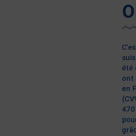
O
C'es
sui
été
ont
en 
(CV
470 
pour
grâ