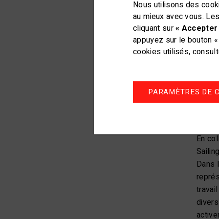
Nous utilisons des cooki
au mieux avec vous. Les
cliquant sur
« Accepter 
appuyez sur le bouton « 
Lucas 
cookies utilisés, consul
deux s
et nav
le sig
PARAMÈTRES DE C
parall
discip
En col
Sailin
Dans l
représ
travai
divers
active