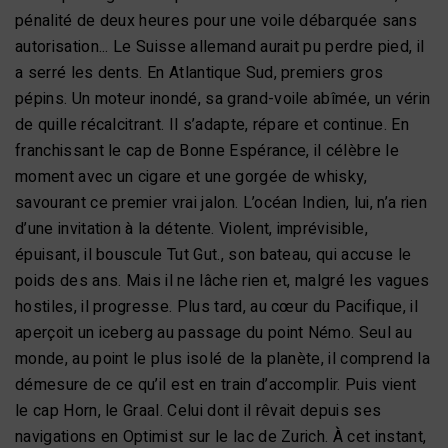
pénalité de deux heures pour une voile débarquée sans
autorisation... Le Suisse allemand aurait pu perdre pied, il
a serré les dents. En Atlantique Sud, premiers gros
pépins. Un moteur inondé, sa grand-voile abîmée, un vérin
de quille récalcitrant. Il s’adapte, répare et continue. En
franchissant le cap de Bonne Espérance, il célèbre le
moment avec un cigare et une gorgée de whisky,
savourant ce premier vrai jalon. L’océan Indien, lui, n’a rien
d’une invitation à la détente. Violent, imprévisible,
épuisant, il bouscule Tut Gut., son bateau, qui accuse le
poids des ans. Mais il ne lâche rien et, malgré les vagues
hostiles, il progresse. Plus tard, au cœur du Pacifique, il
aperçoit un iceberg au passage du point Némo. Seul au
monde, au point le plus isolé de la planète, il comprend la
démesure de ce qu’il est en train d’accomplir. Puis vient
le cap Horn, le Graal. Celui dont il rêvait depuis ses
navigations en Optimist sur le lac de Zurich. À cet instant,