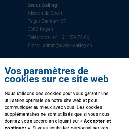
Swiss Sailing
Maison du Sport
Talgut-Zentrum 27
3063 Ittigen
Téléphone
+41 31 359 72 66
E-mail
admin@swiss-sailing.ch
Vos paramètres de
Swiss Sailing Team
cookies sur ce site web
Industriestrasse 51
6312 Steinhausen
Nous utilisons des cookies pour vous garantir une
E-mail
office@swiss-sailing-
utilisation optimale de notre site web et pour
team.ch
communiquer au mieux avec vous. Les cookies
supplémentaires ne sont utilisés que si vous nous
donnez votre accord en cliquant sur
« Accepter et
continuer ».
Si vous souhaitez personnaliser vos