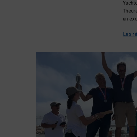
Yachtc
Theure
un exc
Les ré