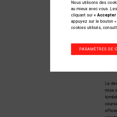
Nous utilisons des cooki
au mieux avec vous. Les
Jour 1
cliquant sur
« Accepter 
appuyez sur le bouton « 
Le cha
cookies utilisés, consul
vent l
manche
import
PARAMÈTRES DE C
Fauche
place 
Jour 2
Le deu
mise e
tombé 
course
offici