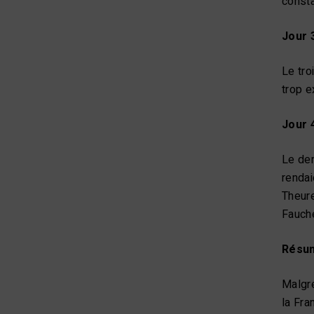
consta
Jour 
Le tro
trop e
Jour 
Le der
rendai
Theure
Fauche
Résu
Malgré
la Fra