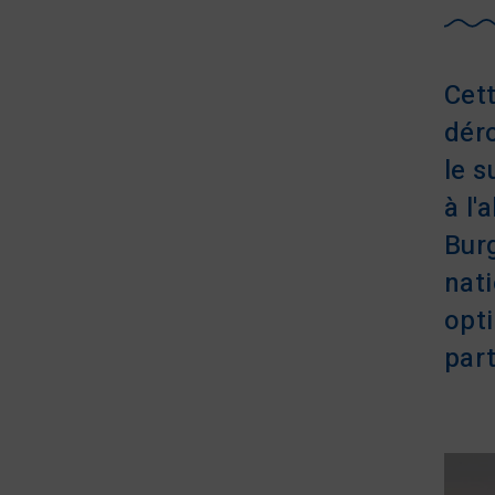
Cett
déro
le s
à l'
Bur
nati
opt
part