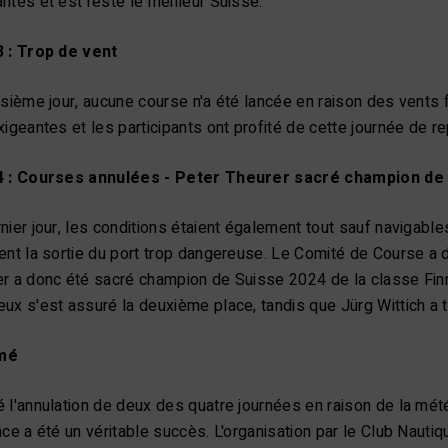
ntes et est resté le meilleur Suisse.
3 : Trop de vent
isième jour, aucune course n'a été lancée en raison des vents 
xigeantes et les participants ont profité de cette journée de r
4 : Courses annulées - Peter Theurer sacré champion de
nier jour, les conditions étaient également tout sauf navigabl
ent la sortie du port trop dangereuse. Le Comité de Course a d
r a donc été sacré champion de Suisse 2024 de la classe Finn
ux s'est assuré la deuxième place, tandis que Jürg Wittich a 
mé
 l'annulation de deux des quatre journées en raison de la mé
nce a été un véritable succès. L'organisation par le Club Naut