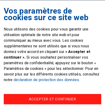
Vos paramètres de
Swiss Sailing Team
cookies sur ce site web
Industriestrasse 51
6312 Steinhausen
Nous utilisons des cookies pour vous garantir une
E-mail
office@swiss-sailing-
utilisation optimale de notre site web et pour
team.ch
communiquer au mieux avec vous. Les cookies
supplémentaires ne sont utilisés que si vous nous
donnez votre accord en cliquant sur
« Accepter et
continuer ».
Si vous souhaitez personnaliser vos
paramètres de confidentialité, appuyez sur le bouton «
FOLLOW US ON
Paramètres de cookies » pour les sélectionner. Pour en
savoir plus sur les différents cookies utilisés, consultez
Twitter
Facebook
Instagram
notre
déclaration de protection des données.
ACCEPTER ET CONTINUER
Impressum
Protection des données