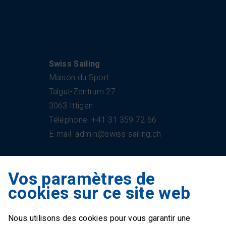
Swiss Sailing
Maison du Sport
Talgut-Zentrum 27
3063 Ittigen
Téléphone
+41 31 359 72 66
E-mail
admin@swiss-sailing.ch
Vos paramètres de
Swiss Sailing Team
cookies sur ce site web
Industriestrasse 51
6312 Steinhausen
Nous utilisons des cookies pour vous garantir une
E-mail
office@swiss-sailing-