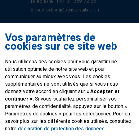
Téléphone
+41 31 359 72 66
E-mail
admin@swiss-sailing.ch
Vos paramètres de
Swiss Sailing Team
cookies sur ce site web
Industriestrasse 51
6312 Steinhausen
Nous utilisons des cookies pour vous garantir une
E-mail
office@swiss-sailing-
utilisation optimale de notre site web et pour
team.ch
communiquer au mieux avec vous. Les cookies
supplémentaires ne sont utilisés que si vous nous
donnez votre accord en cliquant sur
« Accepter et
continuer ».
Si vous souhaitez personnaliser vos
paramètres de confidentialité, appuyez sur le bouton «
FOLLOW US ON
Paramètres de cookies » pour les sélectionner. Pour en
savoir plus sur les différents cookies utilisés, consultez
Twitter
Facebook
Instagram
notre
déclaration de protection des données.