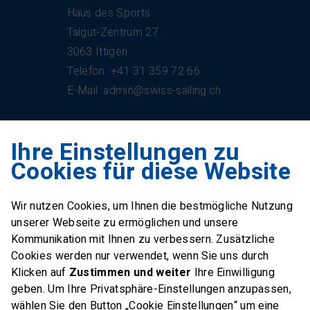
Haus des Sports
Talgut-Zentrum 27
3063 Ittigen
Telefon
+41 31 359 72 66
E-Mail
admin@swiss-sailing.ch
Ihre Einstellungen zu
Swiss Sailing Team
Cookies für diese Website
Industriestrasse 51
6312 Steinhausen
Wir nutzen Cookies, um Ihnen die bestmögliche Nutzung
E-Mail
office@swiss-sailing-
unserer Webseite zu ermöglichen und unsere
team.ch
Kommunikation mit Ihnen zu verbessern. Zusätzliche
Cookies werden nur verwendet, wenn Sie uns durch
Klicken auf
Zustimmen und weiter
Ihre Einwilligung
geben. Um Ihre Privatsphäre-Einstellungen anzupassen,
wählen Sie den Button „Cookie Einstellungen“ um eine
FOLLOW US ON