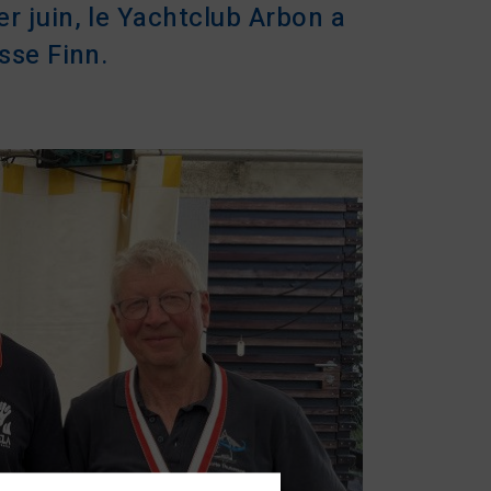
r juin, le Yachtclub Arbon a
sse Finn.