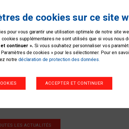
tres de cookies sur ce site 
es pour vous garantir une utilisation optimale de notre site 
 cookies supplémentaires ne sont utilisés que si vous nous 
et continuer ».
Si vous souhaitez personnaliser vos paramètre
une grande flotte de 58 bateaux en provenance de 8 nations qu
Paramètres de cookies » pour les sélectionner. Pour en savoir
. Malheureusement, seules trois manches ont pu être courues l
tez notre
déclaration de protection des données.
reusement pas permis d'en courir plus. Le championnat a été 
cé Zdenek Gebhart (CZE) et Peter Ganzert (GER). Mais comme
, les médaillés se présentent comme suit : Simon Bovay (or),
OOKIES
ACCEPTER ET CONTINUER
e).
g détaillé de la classe Finn
OUTES LES ACTUALITÉS