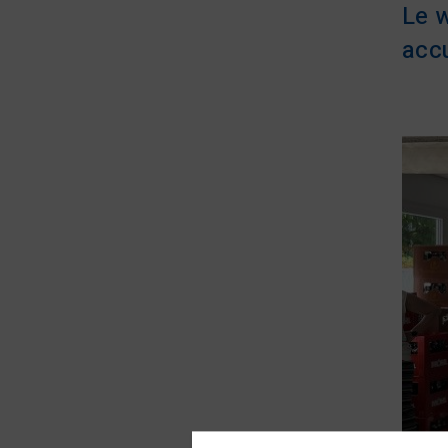
Le w
accu