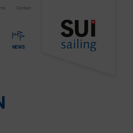
nts
Contact
N
NEWS
N