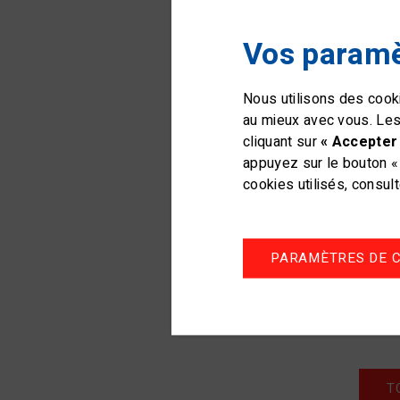
Vos paramè
Nous utilisons des cooki
au mieux avec vous. Les
cliquant sur
« Accepter 
C'est 
appuyez sur le bouton « 
Suisse
cookies utilisés, consul
malheu
devan
Suisse
PARAMÈTRES DE C
(bronz
Blo
T