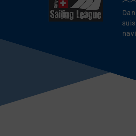
Dans
suis
nav