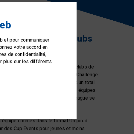
web
t des meilleurs clubs
web et pour communiquer
donnez votre accord en
s
s de confidentialité,
 plus sur les différents
 une plateforme complète pour les clubs de
 deux séries (mixte avec une Super, Challenge
Women's League avec 2 ligues) avec un total
ampionnat de Suisse des meilleures équipes
la Super League et de la Women's League se
SAILING Champions League
.
 équipe courues dans le format Umpired
ar des Cup Events pour jeunes et moins