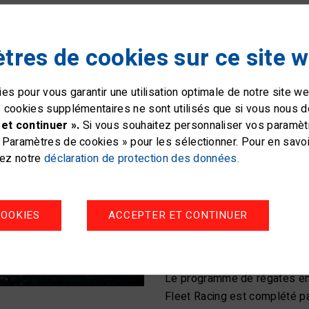
tres de cookies sur ce site 
Le Championna
es pour vous garantir une utilisation optimale de notre site 
 cookies supplémentaires ne sont utilisés que si vous nous 
de voile suisse
et continuer ».
Si vous souhaitez personnaliser vos paramètre
Paramètres de cookies » pour les sélectionner. Pour en savoir
La Swiss Sailing League est
tez notre
déclaration de protection des données.
voile suisses, dans laquelle
et Promotion League ; et la 
de 16 régates mènent au ch
OOKIES
ACCEPTER ET CONTINUER
de club. Les vainqueurs de 
qualifient pour participer à la
Le programme de régates en
Fleet Racing est complété p