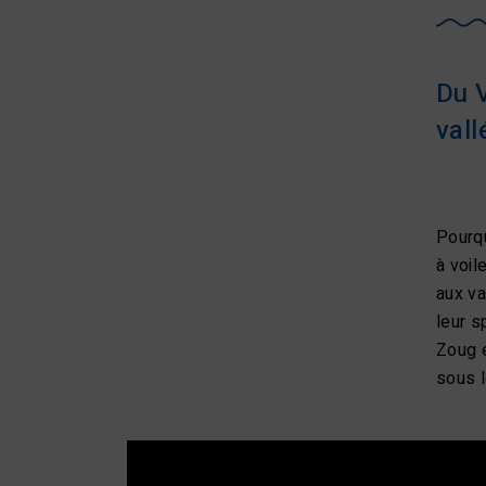
Du 
vall
Pourqu
à voil
aux va
leur s
Zoug e
sous l