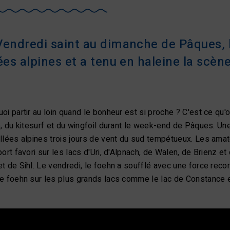
Vendredi saint au dimanche de Pâques, l
ées alpines et a tenu en haleine la scène
oi partir au loin quand le bonheur est si proche ? C'est ce q
e, du kitesurf et du wingfoil durant le week-end de Pâques. Un
llées alpines trois jours de vent du sud tempétueux. Les amat
port favori sur les lacs d'Uri, d'Alpnach, de Walen, de Brienz et
t de Sihl. Le vendredi, le foehn a soufflé avec une force reco
e foehn sur les plus grands lacs comme le lac de Constance et