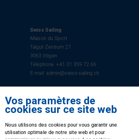
Swiss Sailing
Maison du Sport
Talgut-Zentrum 27
3063 Ittigen
Téléphone
+41 31 359 72 66
E-mail
admin@swiss-sailing.ch
Vos paramètres de
Swiss Sailing Team
cookies sur ce site web
Industriestrasse 51
6312 Steinhausen
Nous utilisons des cookies pour vous garantir une
E-mail
office@swiss-sailing-
utilisation optimale de notre site web et pour
team.ch