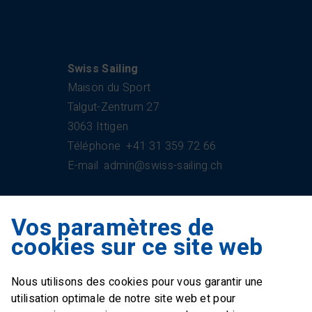
Swiss Sailing
Maison du Sport
Talgut-Zentrum 27
3063 Ittigen
Téléphone
+41 31 359 72 66
E-mail
admin@swiss-sailing.ch
Vos paramètres de
Swiss Sailing Team
cookies sur ce site web
Industriestrasse 51
6312 Steinhausen
Nous utilisons des cookies pour vous garantir une
E-mail
office@swiss-sailing-
utilisation optimale de notre site web et pour
team.ch