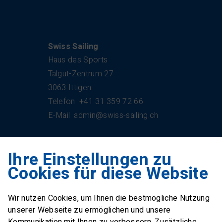
Kontakt
Swiss Sailing
Haus des Sports
Talgut-Zentrum 27
3063 Ittigen
Telefon
+41 31 359 72 66
E-Mail
admin@swiss-sailing.ch
Ihre Einstellungen zu
Swiss Sailing Team
Cookies für diese Website
Industriestrasse 51
6312 Steinhausen
Wir nutzen Cookies, um Ihnen die bestmögliche Nutzung
E-Mail
office@swiss-sailing-
unserer Webseite zu ermöglichen und unsere
team.ch