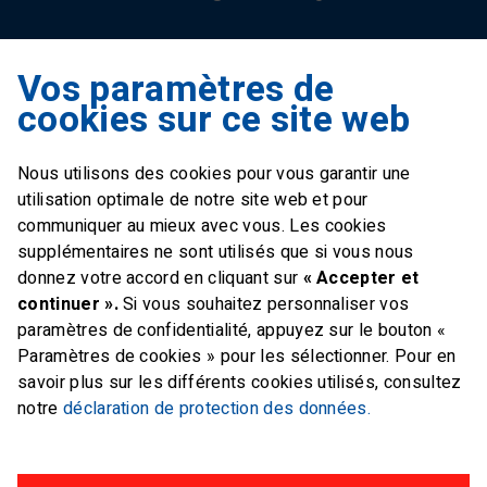
Vos paramètres de
Swiss Sailing Team
cookies sur ce site web
Industriestrasse 51
6312 Steinhausen
Nous utilisons des cookies pour vous garantir une
E-mail
office@swiss-sailing-
utilisation optimale de notre site web et pour
team.ch
communiquer au mieux avec vous. Les cookies
supplémentaires ne sont utilisés que si vous nous
donnez votre accord en cliquant sur
« Accepter et
continuer ».
Si vous souhaitez personnaliser vos
paramètres de confidentialité, appuyez sur le bouton «
FOLLOW US ON
Paramètres de cookies » pour les sélectionner. Pour en
savoir plus sur les différents cookies utilisés, consultez
Twitter
Facebook
Instagram
notre
déclaration de protection des données.