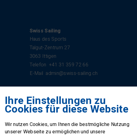
Kontakt
Swiss Sailing
Haus des Sports
Talgut-Zentrum 27
3063 Ittigen
Telefon
+41 31 359 72 66
E-Mail
admin@swiss-sailing.ch
Ihre Einstellungen zu
Swiss Sailing Team
Cookies für diese Website
Industriestrasse 51
6312 Steinhausen
Wir nutzen Cookies, um Ihnen die bestmögliche Nutzung
E-Mail
office@swiss-sailing-
unserer Webseite zu ermöglichen und unsere
team.ch