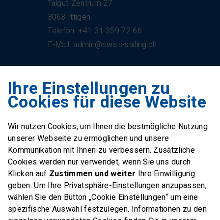
Talgut-Zentrum 27
3063 Ittigen
Telefon
+41 31 359 72 66
E-Mail
admin@swiss-sailing.ch
Ihre Einstellungen zu
Swiss Sailing Team
Cookies für diese Website
Industriestrasse 51
6312 Steinhausen
Wir nutzen Cookies, um Ihnen die bestmögliche Nutzung
E-Mail
office@swiss-sailing-
unserer Webseite zu ermöglichen und unsere
team.ch
Kommunikation mit Ihnen zu verbessern. Zusätzliche
Cookies werden nur verwendet, wenn Sie uns durch
Klicken auf
Zustimmen und weiter
Ihre Einwilligung
geben. Um Ihre Privatsphäre-Einstellungen anzupassen,
wählen Sie den Button „Cookie Einstellungen“ um eine
FOLLOW US ON
spezifische Auswahl festzulegen. Informationen zu den