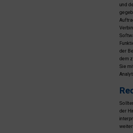
und de
gegebe
Auftra
Verbin
Softwa
Funkti
der Be
dem z
Sie mi
Analyt
Re
Sollte
der Hi
interp
weiter