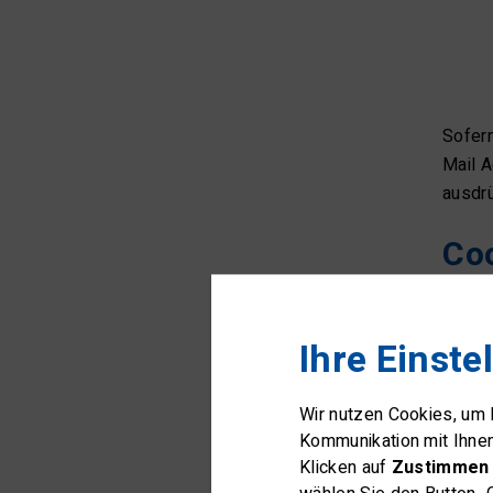
Sofern
Mail A
ausdrü
Co
Wir se
deren 
Ihre Einste
sendet
Serve
Wir nutzen Cookies, um
Ihrem 
Kommunikation mit Ihne
entspr
Klicken auf
Zustimmen 
sich 