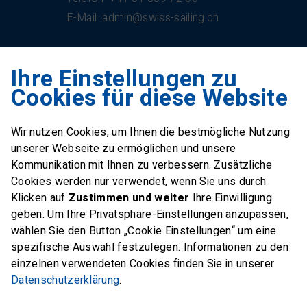
E-Mail
admin@swiss-sailing.ch
Ihre Einstellungen zu
Swiss Sailing Team
Cookies für diese Website
Industriestrasse 51
6312 Steinhausen
Wir nutzen Cookies, um Ihnen die bestmögliche Nutzung
E-Mail
office@swiss-sailing-
unserer Webseite zu ermöglichen und unsere
team.ch
Kommunikation mit Ihnen zu verbessern. Zusätzliche
Cookies werden nur verwendet, wenn Sie uns durch
Klicken auf
Zustimmen und weiter
Ihre Einwilligung
geben. Um Ihre Privatsphäre-Einstellungen anzupassen,
wählen Sie den Button „Cookie Einstellungen“ um eine
FOLLOW US ON
spezifische Auswahl festzulegen. Informationen zu den
einzelnen verwendeten Cookies finden Sie in unserer
Twitter
Facebook
Instagram
Datenschutzerklärung
.