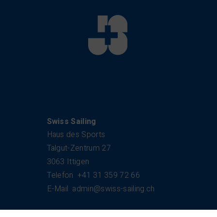
Kontakt
Swiss Sailing
Haus des Sports
Talgut-Zentrum 27
3063 Ittigen
Telefon
+41 31 359 72 66
E-Mail
admin@swiss-sailing.ch