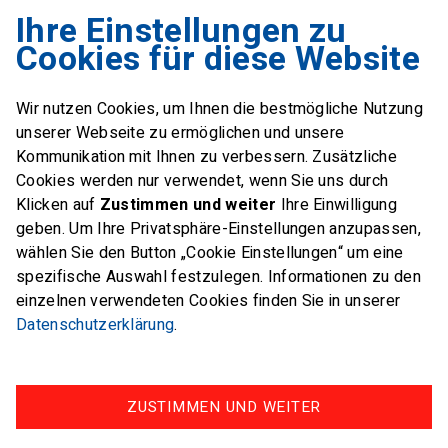
Ihre Einstellungen zu
Swiss Sailing Team
Cookies für diese Website
Industriestrasse 51
6312 Steinhausen
Wir nutzen Cookies, um Ihnen die bestmögliche Nutzung
E-Mail
office@swiss-sailing-
unserer Webseite zu ermöglichen und unsere
team.ch
Kommunikation mit Ihnen zu verbessern. Zusätzliche
Cookies werden nur verwendet, wenn Sie uns durch
Klicken auf
Zustimmen und weiter
Ihre Einwilligung
geben. Um Ihre Privatsphäre-Einstellungen anzupassen,
wählen Sie den Button „Cookie Einstellungen“ um eine
FOLLOW US ON
spezifische Auswahl festzulegen. Informationen zu den
einzelnen verwendeten Cookies finden Sie in unserer
Twitter
Facebook
Instagram
Datenschutzerklärung
.
ZUSTIMMEN UND WEITER
Impressum
Datenschutz