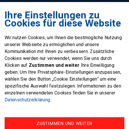
Ihre Einstellungen zu
Swiss Sailing Team
Cookies für diese Website
Industriestrasse 51
6312 Steinhausen
Wir nutzen Cookies, um Ihnen die bestmögliche Nutzung
E-Mail
office@swiss-sailing-
unserer Webseite zu ermöglichen und unsere
team.ch
Kommunikation mit Ihnen zu verbessern. Zusätzliche
Cookies werden nur verwendet, wenn Sie uns durch
Klicken auf
Zustimmen und weiter
Ihre Einwilligung
geben. Um Ihre Privatsphäre-Einstellungen anzupassen,
wählen Sie den Button „Cookie Einstellungen“ um eine
FOLLOW US ON
spezifische Auswahl festzulegen. Informationen zu den
einzelnen verwendeten Cookies finden Sie in unserer
Twitter
Facebook
Instagram
Datenschutzerklärung
.
ZUSTIMMEN UND WEITER
Impressum
Datenschutz