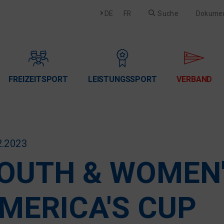
Deutsch
Français
DE
FR
Suche
Dokume
FREIZEITSPORT
LEISTUNGSSPORT
VERBAND
2.2023
OUTH & WOMEN
MERICA'S CUP