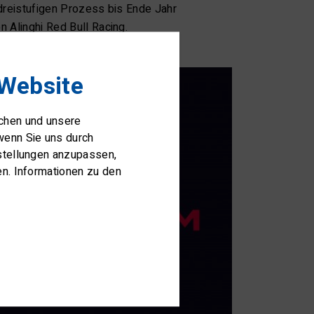
dreistufigen Prozess bis Ende Jahr
n Alinghi Red Bull Racing.
 Website
ichen und unsere
wenn Sie uns durch
nstellungen anzupassen,
en. Informationen zu den