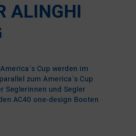
R ALINGHI
G
 America`s Cup werden im
parallel zum America`s Cup
er Seglerinnen und Segler
 den AC40 one-design Booten