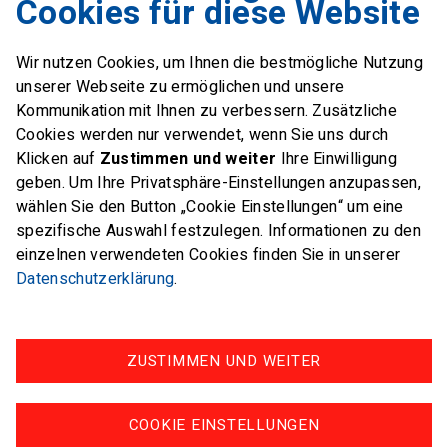
Cookies für diese Website
Industriestrasse 51
6312 Steinhausen
Wir nutzen Cookies, um Ihnen die bestmögliche Nutzung
E-Mail
office@swiss-sailing-
unserer Webseite zu ermöglichen und unsere
team.ch
Kommunikation mit Ihnen zu verbessern. Zusätzliche
Cookies werden nur verwendet, wenn Sie uns durch
Klicken auf
Zustimmen und weiter
Ihre Einwilligung
geben. Um Ihre Privatsphäre-Einstellungen anzupassen,
wählen Sie den Button „Cookie Einstellungen“ um eine
FOLLOW US ON
spezifische Auswahl festzulegen. Informationen zu den
einzelnen verwendeten Cookies finden Sie in unserer
Twitter
Facebook
Instagram
Datenschutzerklärung
.
ZUSTIMMEN UND WEITER
Impressum
Datenschutz
COOKIE EINSTELLUNGEN
© swiss-sailing