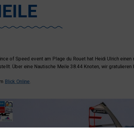
EILE
nce of Speed event am Plage du Rouet hat Heidi Ulrich eine
tellt. Über eine Nautische Meile 38.44 Knoten, wir gratulieren 
 im
Blick Online
.