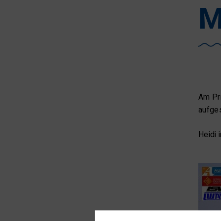
M
Am Pri
aufges
Heidi