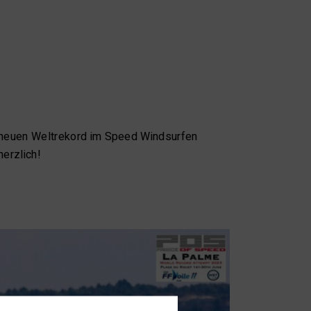
n neuen Weltrekord im Speed Windsurfen
herzlich!