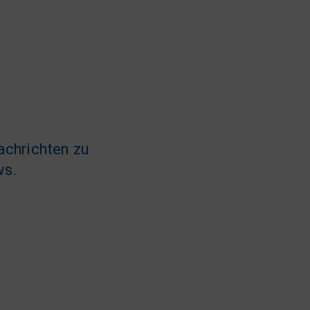
achrichten zu
ws.