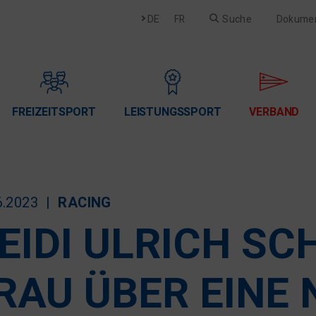
Deutsch
Français
DE
FR
Suche
Dokume
FREIZEITSPORT
LEISTUNGSSPORT
VERBAND
6.2023
RACING
EIDI ULRICH SC
RAU ÜBER EINE