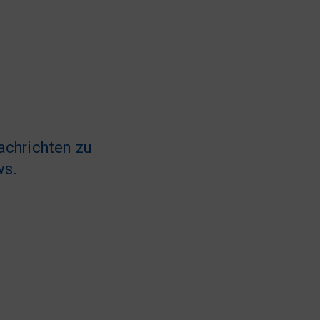
achrichten zu
ws.