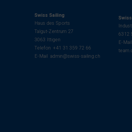
Kontakt
Swiss Sailing
Swiss
Haus des Sports
Indust
Talgut-Zentrum 27
6312 
3063 Ittigen
E-Mail
Telefon
+41 31 359 72 66
team.
E-Mail
admin@swiss-sailing.ch