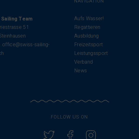
NAVIGATION
Aufs Wasser!
 Sailing Team
riestrasse 51
Regattieren
Steinhausen
Ausbildung
office@swiss-sailing-
Freizeitsport
ch
Leistungssport
Verband
News
FOLLOW US ON
Twitter
Facebook
Instagram