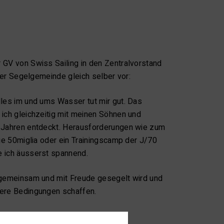
 GV von Swiss Sailing in den Zentralvorstand
 der Segelgemeinde gleich selber vor:
lles im und ums Wasser tut mir gut. Das
ich gleichzeitig mit meinen Söhnen und
 Jahren entdeckt. Herausforderungen wie zum
die 50miglia oder ein Trainingscamp der J/70
 ich äusserst spannend.
 gemeinsam und mit Freude gesegelt wird und
ere Bedingungen schaffen.