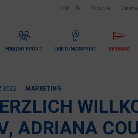
Deutsch
Français
DE
FR
Suche
Dokume
FREIZEITSPORT
LEISTUNGSSPORT
VERBAND
2.2022
MARKETING
ERZLICH WILL
V, ADRIANA CO