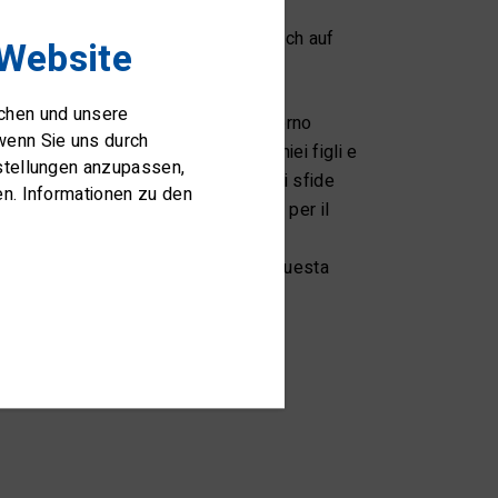
echende Adriana stellt sich gerne auch auf
 Website
ichen und unsere
qua, tutto ciò che è in acqua e intorno
wenn Sie uns durch
rto la vela e le regate insieme ai miei figli e
nstellungen anzupassen,
i fa. Trovo estremamente stimolanti sfide
en. Informationen zu den
 50miglia o un campo di allenamento per il
e ufficiale di regata.
a più vela insieme e con gioia. Per questa
ndizioni migliori.