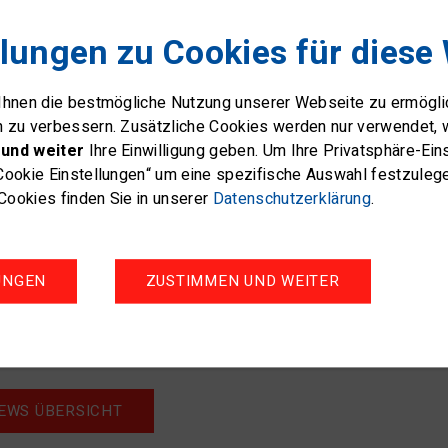
Die ebenfalls Italienisch spr
llungen zu Cookies für diese
Italienisch vor:
 Ihnen die bestmögliche Nutzung unserer Webseite zu ermögl
Sono una persona che ama l'ac
n zu verbessern. Zusätzliche Cookies werden nur verwendet, 
all'acqua mi fa bene. Ho scope
und weiter
Ihre Einwilligung geben. Um Ihre Privatsphäre-Ei
al mio compagno circa 10 ann
Cookie Einstellungen“ um eine spezifische Auswahl festzuleg
come una regata notturna, la
ookies finden Sie in unserer
Datenschutzerklärung
.
J/70 sul Lago Maggiore o com
La mia visione è che si facci
ragione vorrei creare delle co
UNGEN
ZUSTIMMEN UND WEITER
Let's communicate.
EWS ÜBERSICHT