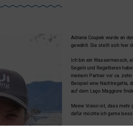
Adriana Coupek wurde an der
gewählt. Sie stellt sich hier
Ich bin ein Wassermensch, a
Segeln und Regattieren habe 
meinem Partner vor ca. zehn
Beispiel eine Nachtregatta, 
auf dem Lago Maggiore finde
Meine Vision ist, dass mehr
dafür möchte ich gerne bess