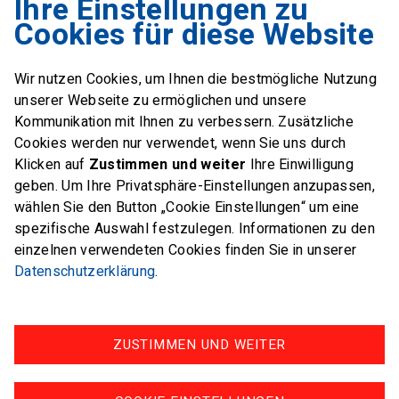
Ihre Einstellungen zu
Swiss Sailing Team
Cookies für diese Website
Industriestrasse 51
6312 Steinhausen
Wir nutzen Cookies, um Ihnen die bestmögliche Nutzung
E-Mail
office@swiss-sailing-
unserer Webseite zu ermöglichen und unsere
team.ch
Kommunikation mit Ihnen zu verbessern. Zusätzliche
Cookies werden nur verwendet, wenn Sie uns durch
Klicken auf
Zustimmen und weiter
Ihre Einwilligung
geben. Um Ihre Privatsphäre-Einstellungen anzupassen,
wählen Sie den Button „Cookie Einstellungen“ um eine
FOLLOW US ON
spezifische Auswahl festzulegen. Informationen zu den
einzelnen verwendeten Cookies finden Sie in unserer
Twitter
Facebook
Instagram
Datenschutzerklärung
.
ZUSTIMMEN UND WEITER
Impressum
Datenschutz