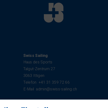
Kontakt
Swiss Sailing
Haus des Sports
Talgut-Zentrum 27
3063 Ittigen
Telefon
+41 31 359 72 66
E-Mail
admin@swiss-sailing.ch