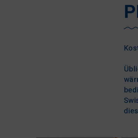
P
Kos
Übl
wär
bed
Swi
die