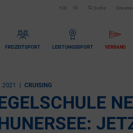
Deutsch
Français
DE
FR
Suche
Dokume
FREIZEITSPORT
LEISTUNGSSPORT
VERBAND
1.2021
CRUISING
EGELSCHULE N
HUNERSEE: JE