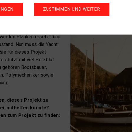
UNGEN
ZUSTIMMEN UND WEITER
s geht, ist seit eh und je
ahren einer Privatperson und
 An der Ketsch wurde
s wurden Planken ersetzt, und
ustand. Nun muss die Yacht
 sie für dieses Projekt
erstützt mit viel Herzblut
u gehören Bootsbauer,
ann, Polymechaniker sowie
bung.
en, dieses Projekt zu
der mithelfen könnte?
en zum Projekt zu finden: