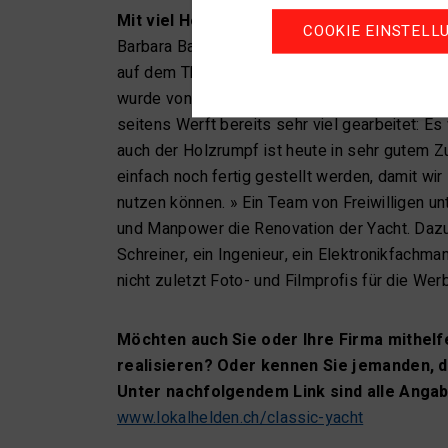
Mit viel Herzblut und Manpower
COOKIE EINSTELL
Barbara Baumann Falivene: «Die Yacht, um die e
auf dem Thunersee. Sie gehörte in den 70er J
wurde von der Segelschule Neuhaus genutzt.
seitens Werft bereits sehr viel gearbeitet: E
auch der Holzrumpf ist heute in sehr gutem Z
einfach noch fertig gestellt werden, damit wir
nutzen können. » Ein Team von Freiwilligen unt
und Manpower die Renovation der Yacht. Daz
Schreiner, ein Ingenieur, ein Elektronikfachm
nicht zuletzt Foto- und Filmprofis für die Wer
Möchten auch Sie oder Ihre Firma mithelf
realisieren? Oder kennen Sie jemanden, 
Unter nachfolgendem Link sind alle Angab
www.lokalhelden.ch/classic-yacht