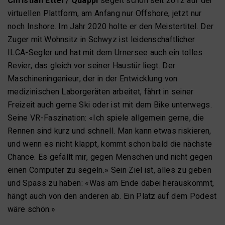
Christian Ettel / Quappi
segelt schon seit 2012 auf der
virtuellen Plattform, am Anfang nur Offshore, jetzt nur
noch Inshore. Im Jahr 2020 holte er den Meistertitel. Der
Zuger mit Wohnsitz in Schwyz ist leidenschaftlicher
ILCA-Segler und hat mit dem Urnersee auch ein tolles
Revier, das gleich vor seiner Haustür liegt. Der
Maschineningenieur, der in der Entwicklung von
medizinischen Laborgeräten arbeitet, fährt in seiner
Freizeit auch gerne Ski oder ist mit dem Bike unterwegs.
Seine VR-Faszination: «Ich spiele allgemein gerne, die
Rennen sind kurz und schnell. Man kann etwas riskieren,
und wenn es nicht klappt, kommt schon bald die nächste
Chance. Es gefällt mir, gegen Menschen und nicht gegen
einen Computer zu segeln.» Sein Ziel ist, alles zu geben
und Spass zu haben: «Was am Ende dabei herauskommt,
hängt auch von den anderen ab. Ein Platz auf dem Podest
wäre schön.»