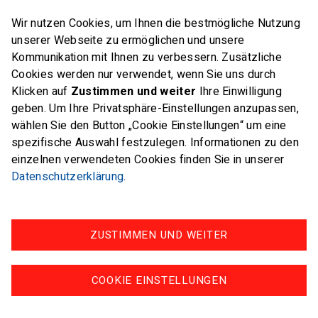
6312 Steinhausen
Wir nutzen Cookies, um Ihnen die bestmögliche Nutzung
E-Mail
office@swiss-sailing-
unserer Webseite zu ermöglichen und unsere
team.ch
Kommunikation mit Ihnen zu verbessern. Zusätzliche
Cookies werden nur verwendet, wenn Sie uns durch
Klicken auf
Zustimmen und weiter
Ihre Einwilligung
geben. Um Ihre Privatsphäre-Einstellungen anzupassen,
wählen Sie den Button „Cookie Einstellungen“ um eine
FOLLOW US ON
spezifische Auswahl festzulegen. Informationen zu den
einzelnen verwendeten Cookies finden Sie in unserer
Twitter
Facebook
Instagram
Datenschutzerklärung
.
ZUSTIMMEN UND WEITER
Impressum
Datenschutz
COOKIE EINSTELLUNGEN
© swiss-sailing