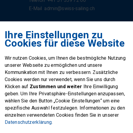
Telefon
+41 31 359 72 66
E-Mail
admin@swiss-sailing.ch
Ihre Einstellungen zu
Swiss Sailing Team
Cookies für diese Website
Industriestrasse 51
6312 Steinhausen
Wir nutzen Cookies, um Ihnen die bestmögliche Nutzung
E-Mail
office@swiss-sailing-
unserer Webseite zu ermöglichen und unsere
team.ch
Kommunikation mit Ihnen zu verbessern. Zusätzliche
Cookies werden nur verwendet, wenn Sie uns durch
Klicken auf
Zustimmen und weiter
Ihre Einwilligung
geben. Um Ihre Privatsphäre-Einstellungen anzupassen,
wählen Sie den Button „Cookie Einstellungen“ um eine
FOLLOW US ON
spezifische Auswahl festzulegen. Informationen zu den
einzelnen verwendeten Cookies finden Sie in unserer
Twitter
Facebook
Instagram
Datenschutzerklärung
.