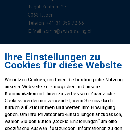
Talgut-Zentrum 27
3063 Ittigen
Telefon
+41 31 359 72 66
E-Mail
admin@swiss-sailing.ch
Ihre Einstellungen zu
Swiss Sailing Team
Cookies für diese Website
Industriestrasse 51
6312 Steinhausen
Wir nutzen Cookies, um Ihnen die bestmögliche Nutzung
E-Mail
office@swiss-sailing-
unserer Webseite zu ermöglichen und unsere
team.ch
Kommunikation mit Ihnen zu verbessern. Zusätzliche
Cookies werden nur verwendet, wenn Sie uns durch
Klicken auf
Zustimmen und weiter
Ihre Einwilligung
geben. Um Ihre Privatsphäre-Einstellungen anzupassen,
wählen Sie den Button „Cookie Einstellungen“ um eine
FOLLOW US ON
spezifische Auswahl festzulegen. Informationen zu den