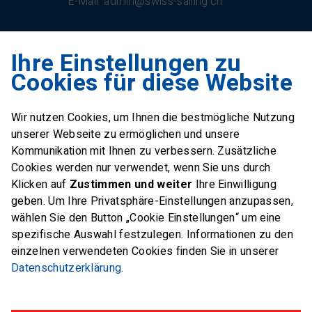
E-Mail
admin@swiss-sailing.ch
Ihre Einstellungen zu
Swiss Sailing Team
Cookies für diese Website
Industriestrasse 51
6312 Steinhausen
Wir nutzen Cookies, um Ihnen die bestmögliche Nutzung
E-Mail
office@swiss-sailing-
unserer Webseite zu ermöglichen und unsere
team.ch
Kommunikation mit Ihnen zu verbessern. Zusätzliche
Cookies werden nur verwendet, wenn Sie uns durch
Klicken auf
Zustimmen und weiter
Ihre Einwilligung
geben. Um Ihre Privatsphäre-Einstellungen anzupassen,
wählen Sie den Button „Cookie Einstellungen“ um eine
FOLLOW US ON
spezifische Auswahl festzulegen. Informationen zu den
einzelnen verwendeten Cookies finden Sie in unserer
Twitter
Facebook
Instagram
Datenschutzerklärung
.