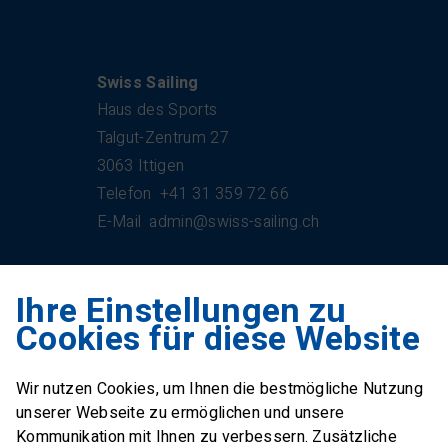
Kontakt
Swiss Sailing
Haus des Sports
Talgut-Zentrum 27
3063 Ittigen
Telefon
+41 31 359 72 66
E-Mail
admin@swiss-sailing.ch
Ihre Einstellungen zu
Swiss Sailing Team
Cookies für diese Website
Industriestrasse 51
6312 Steinhausen
Wir nutzen Cookies, um Ihnen die bestmögliche Nutzung
E-Mail
office@swiss-sailing-
unserer Webseite zu ermöglichen und unsere
team.ch
Kommunikation mit Ihnen zu verbessern. Zusätzliche