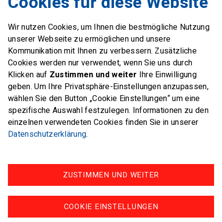
Cookies für diese Website
6312 Steinhausen
Wir nutzen Cookies, um Ihnen die bestmögliche Nutzung
E-Mail
office@swiss-sailing-
unserer Webseite zu ermöglichen und unsere
team.ch
Kommunikation mit Ihnen zu verbessern. Zusätzliche
Cookies werden nur verwendet, wenn Sie uns durch
Klicken auf
Zustimmen und weiter
Ihre Einwilligung
geben. Um Ihre Privatsphäre-Einstellungen anzupassen,
wählen Sie den Button „Cookie Einstellungen“ um eine
FOLLOW US ON
spezifische Auswahl festzulegen. Informationen zu den
einzelnen verwendeten Cookies finden Sie in unserer
Twitter
Facebook
Instagram
Datenschutzerklärung
.
ZUSTIMMEN UND WEITER
Impressum
Datenschutz
COOKIE EINSTELLUNGEN
© swiss-sailing