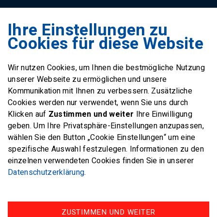
Ihre Einstellungen zu
Swiss Sailing Team
Cookies für diese Website
Industriestrasse 51
6312 Steinhausen
Wir nutzen Cookies, um Ihnen die bestmögliche Nutzung
E-Mail
office@swiss-sailing-
unserer Webseite zu ermöglichen und unsere
team.ch
Kommunikation mit Ihnen zu verbessern. Zusätzliche
Cookies werden nur verwendet, wenn Sie uns durch
Klicken auf
Zustimmen und weiter
Ihre Einwilligung
geben. Um Ihre Privatsphäre-Einstellungen anzupassen,
wählen Sie den Button „Cookie Einstellungen“ um eine
FOLLOW US ON
spezifische Auswahl festzulegen. Informationen zu den
einzelnen verwendeten Cookies finden Sie in unserer
Twitter
Facebook
Instagram
Datenschutzerklärung
.
ZUSTIMMEN UND WEITER