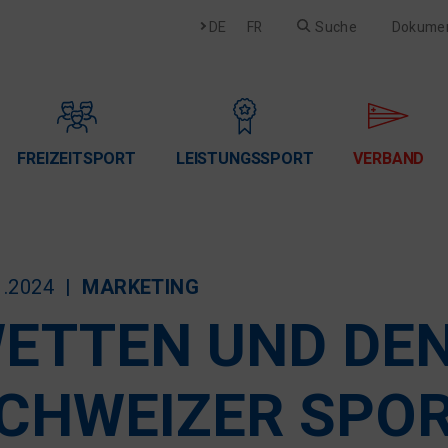
Deutsch
Français
DE
FR
Suche
Dokume
FREIZEITSPORT
LEISTUNGSSPORT
VERBAND
1.2024
MARKETING
ETTEN UND DE
CHWEIZER SPO