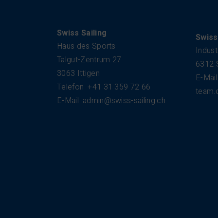
Kontakt
Swiss Sailing
Swiss
Haus des Sports
Indust
Talgut-Zentrum 27
6312 
3063 Ittigen
E-Mail
Telefon
+41 31 359 72 66
team.
E-Mail
admin@swiss-sailing.ch