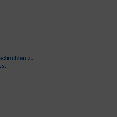
achrichten zu
ws.