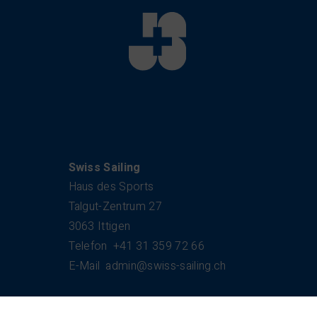
Kontakt
Swiss Sailing
Haus des Sports
Talgut-Zentrum 27
3063 Ittigen
Telefon
+41 31 359 72 66
E-Mail
admin@swiss-sailing.ch