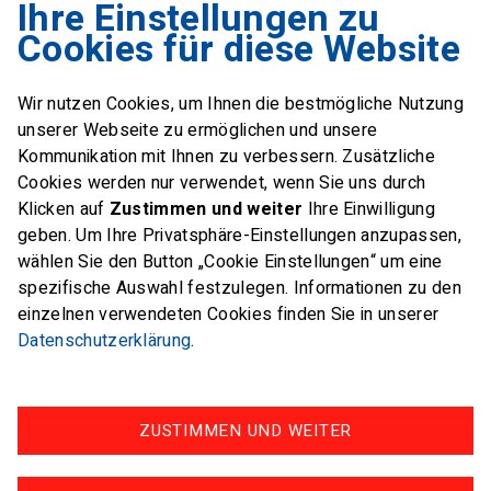
Ihre Einstellungen zu
Swiss Sailing Team
Cookies für diese Website
Industriestrasse 51
6312 Steinhausen
Wir nutzen Cookies, um Ihnen die bestmögliche Nutzung
E-Mail
office@swiss-sailing-
unserer Webseite zu ermöglichen und unsere
team.ch
Kommunikation mit Ihnen zu verbessern. Zusätzliche
Cookies werden nur verwendet, wenn Sie uns durch
Klicken auf
Zustimmen und weiter
Ihre Einwilligung
geben. Um Ihre Privatsphäre-Einstellungen anzupassen,
wählen Sie den Button „Cookie Einstellungen“ um eine
FOLLOW US ON
spezifische Auswahl festzulegen. Informationen zu den
einzelnen verwendeten Cookies finden Sie in unserer
Twitter
Facebook
Instagram
Datenschutzerklärung
.
ZUSTIMMEN UND WEITER
Impressum
Datenschutz