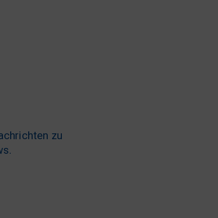
achrichten zu
ws.