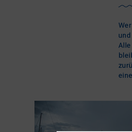
Wer
und
All
ble
zur
ein