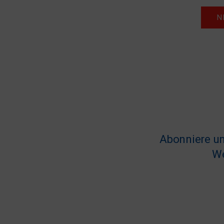
N
Abonniere un
We