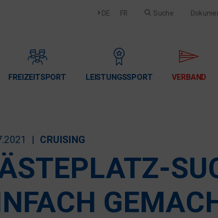
Deutsch
Français
DE
FR
Suche
Dokume
FREIZEITSPORT
LEISTUNGSSPORT
VERBAND
7.2021
CRUISING
ÄSTEPLATZ-SU
INFACH GEMACH