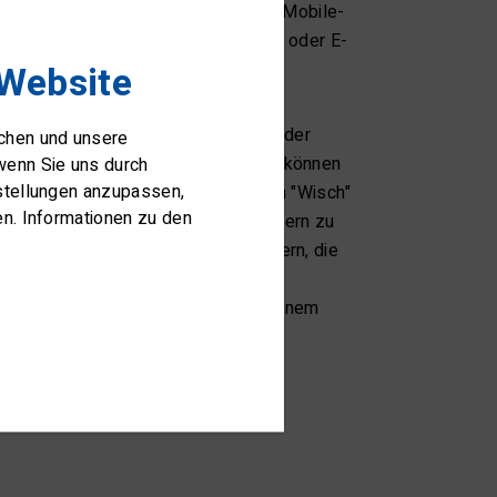
ie Nutzer können den Liegeplatz per Mobile-
Ort aus buchen, ohne Funk, Telefon oder E-
 Website
 Boatpark und will mit den Vorteilen der
ichen und unsere
eln fördern. Mit der Boatpark-App können
wenn Sie uns durch
nstellungen anzupassen,
ihre Abwesenheit mit einem einzigen "Wisch"
en. Informationen zu den
ihrem Heimathafen und anderen Skippern zu
z. Wir empfehlen unseren Mitgliedern, die
d den eigenen Platz sowie ihre
 So wird die Gästeplatz-Suche zu einem