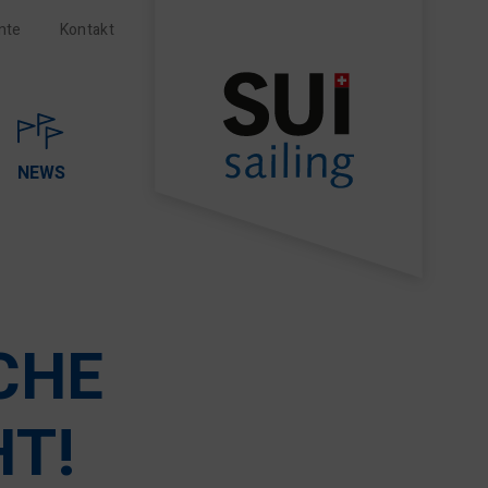
nte
Kontakt
NEWS
CHE
T!