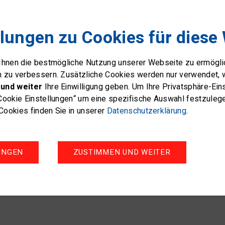
funktioniert ganz einfach: D
App jederzeit und von jedem 
llungen zu Cookies für diese
Mail nutzen zu müssen.
Swiss Sailing ist Partner von
 Ihnen die bestmögliche Nutzung unserer Webseite zu ermögl
Boatpark-App das Fahrtenseg
n zu verbessern. Zusätzliche Cookies werden nur verwendet, 
und weiter
Ihre Einwilligung geben. Um Ihre Privatsphäre-Ei
Yacht-Eigner mit Liegeplatz 
Cookie Einstellungen“ um eine spezifische Auswahl festzuleg
mitteilen und verhelfen so 
ookies finden Sie in unserer
Datenschutzerklärung
.
einem zusätzlichen Gästeplat
kostenlose App zu nutzen un
Abwesenheiten zu erfassen.
Kinderspiel.
UNGEN
ZUSTIMMEN UND WEITER
www.boatpark.app