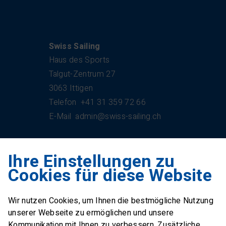
Kontakt
Swiss Sailing
Haus des Sports
Talgut-Zentrum 27
3063 Ittigen
Telefon
+41 31 359 72 66
E-Mail
admin@swiss-sailing.ch
Ihre Einstellungen zu
Swiss Sailing Team
Cookies für diese Website
Industriestrasse 51
6312 Steinhausen
Wir nutzen Cookies, um Ihnen die bestmögliche Nutzung
E-Mail
office@swiss-sailing-
unserer Webseite zu ermöglichen und unsere
team.ch
Kommunikation mit Ihnen zu verbessern. Zusätzliche